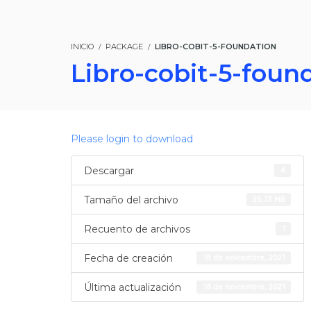
INICIO
PACKAGE
LIBRO-COBIT-5-FOUNDATION
Libro-cobit-5-foun
Please login to download
Descargar
4
Tamaño del archivo
25.73 MB
Recuento de archivos
1
Fecha de creación
18 de noviembre, 2021
Última actualización
18 de noviembre, 2021