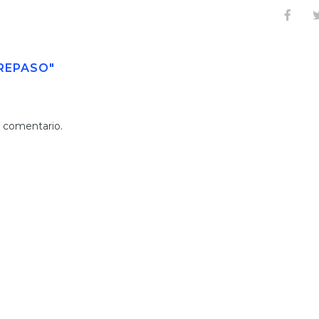
 REPASO"
n comentario.